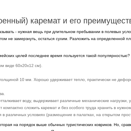
оенный) каремат и его преимущест
называть - нужная вещь при длительном пребывании в полевых усл
том не замерзнуть, остаться сухим. Разложить на определенной п
мейских целей последнее время пользуется такой популярностью?
ом виде 60х20х12 см).
олщиной 10 мм. Хорошо удерживает тепло, практически не деформ
ва.
тталкивает воду, выдерживает различные механические нагрузки, ус
компактно сложить каремат и без особого труда хранить в нужном
 в различных условиях (размещение в палатках, на открытом прост
оторая на порядок выше обычных туристических ковриков. Но, срав