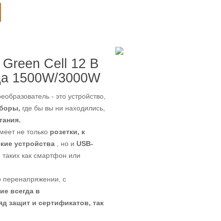
Green Cell 12 В
ида 1500W/3000W
еобразователь - это устройство,
боры,
где бы вы ни находились,
тания.
имеет не только
розетки, к
кие устройства
, но и
USB-
, таких как смартфон или
о перенапряжении, с
ие всегда в
яд защит и сертификатов, так