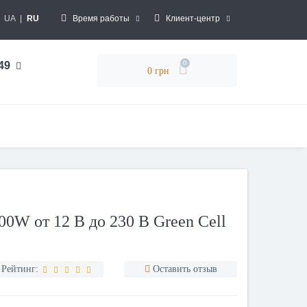
UA
|
RU
Время работы
Клиент-центр
0
 49
0 грн
0W от 12 В до 230 В Green Cell
Рейтинг:
Оставить отзыв