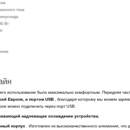
ока
менного тока
синусоида
0 Вт
Вт
ение
айн
ы его использование было максимально комфортным. Передняя ча
сей Европе, и портом USB
, благодаря которому мы можем заряж
орое можно подключить через порт USB.
чивающий надлежащее охлаждение устройства.
очный корпус
. Изготовлен из высококачественного алюминия, что 