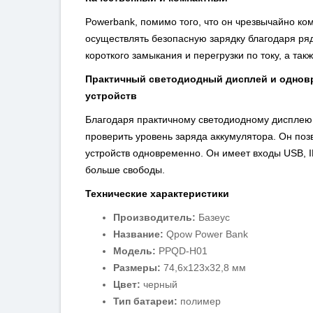
Powerbank, помимо того, что он чрезвычайно ко
осуществлять безопасную зарядку благодаря ря
короткого замыкания и перегрузки по току, а так
Практичный светодиодный дисплей и одновр
устройств
Благодаря практичному светодиодному дисплею
проверить уровень заряда аккумулятора. Он поз
устройств одновременно. Он имеет входы USB, I
больше свободы.
Технические характеристики
Производитель:
Базеус
Название:
Qpow Power Bank
Модель:
PPQD-H01
Размеры:
74,6x123x32,8 мм
Цвет:
черный
Тип батареи:
полимер