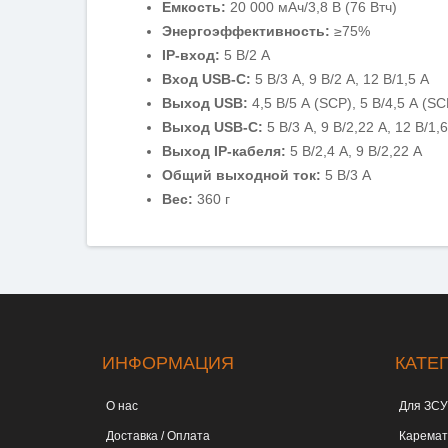
Емкость:
20 000 мАч/3,8 В (76 Втч)
Энергоэффективность:
≥75%
IP-вход:
5 В/2 А
Вход USB-C:
5 В/3 А, 9 В/2 А, 12 В/1,5 А
Выход USB:
4,5 В/5 А (SCP), 5 В/4,5 А (SCP
Выход USB-C:
5 В/3 А, 9 В/2,22 А, 12 В/1,
Выход IP-кабеля:
5 В/2,4 А, 9 В/2,22 А
Общий выходной ток:
5 В/3 А
Вес:
360 г
ИНФОРМАЦИЯ
КАТЕ
О нас
Для ЗСУ
Доставка / Оплата
Карема