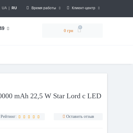
UA
|
RU
Время работы
Клиент-центр
0
 49
0 грн
0000 mAh 22,5 W Star Lord с LED
Рейтинг:
Оставить отзыв