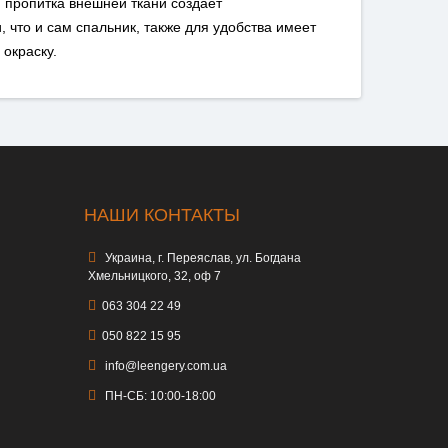
 пропитка внешней ткани создает
что и сам спальник, также для удобства имеет
окраску.
НАШИ КОНТАКТЫ
Украина, г. Переяслав, ул. Богдана
Хмельницкого, 32, оф 7
063 304 22 49
050 822 15 95
info@leengery.com.ua
ПН-СБ: 10:00-18:00