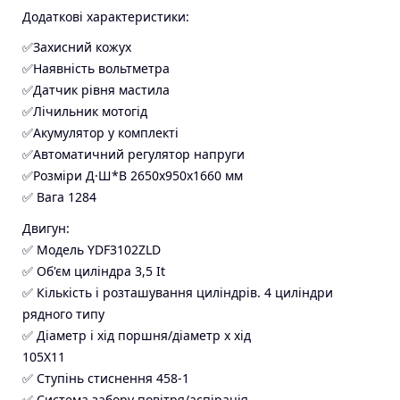
Додаткові характеристики:
✅Захисний кожух
✅Наявність вольтметра
✅Датчик рівня мастила
✅Лічильник мотогід
✅Акумулятор у комплекті
✅Автоматичний регулятор напруги
✅Розміри Д·Ш*В 2650x950x1660 мм
✅ Вага 1284
Двигун:
✅ Модель YDF3102ZLD
✅ Об'єм циліндра 3,5 It
✅ Кількість і розташування циліндрів. 4 циліндри
рядного типу
✅ Діаметр і хід поршня/діаметр х хід
105X11
✅ Ступінь стиснення 458-1
✅ Система забору повітря/аспірація