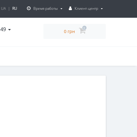
UA
|
RU
Время работы
Клиент-центр
 49
0
0 грн